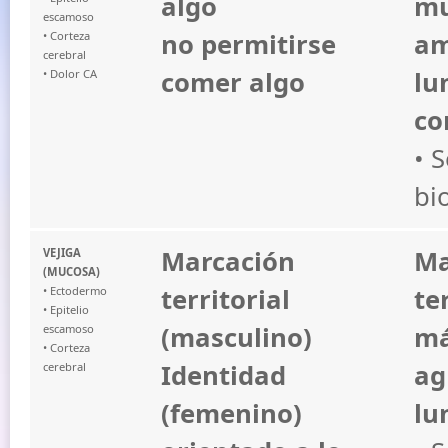
algo
mu
escamoso
no permitirse
am
• Corteza
cerebral
comer algo
lu
• Dolor CA
co
• 
bi
Marcación
Ma
VEJIGA
(MUCOSA)
territorial
te
• Ectodermo
• Epitelio
(masculino)
má
escamoso
• Corteza
Identidad
ag
cerebral
(femenino)
lu