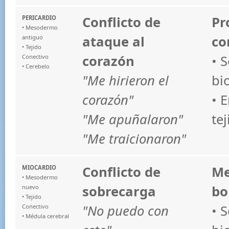
Conflicto de
Pr
PERICARDIO
• Mesodermo
ataque al
co
antiguo
• Tejido
corazón
• 
Conectivo
• Cerebelo
"Me hirieron el
bi
corazón"
• 
"Me apuñalaron"
te
"Me traicionaron"
Conflicto de
Me
MIOCARDIO
• Mesodermo
sobrecarga
b
nuevo
• Tejido
"No puedo con
• 
Conectivo
• Médula cerebral