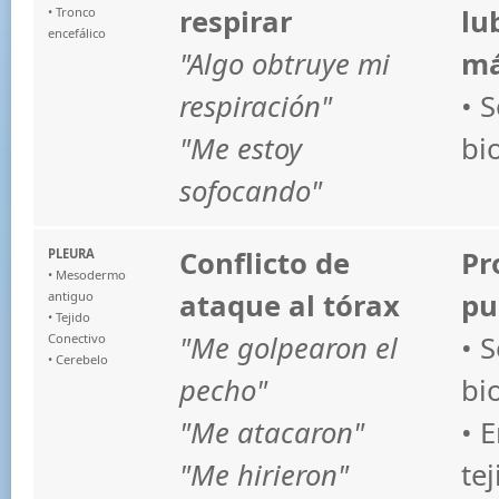
respirar
lu
• Tronco
encefálico
"Algo obtruye mi
má
respiración"
• 
"Me estoy
bi
sofocando"
Conflicto de
Pr
PLEURA
• Mesodermo
ataque al tórax
pu
antiguo
• Tejido
"Me golpearon el
• 
Conectivo
• Cerebelo
pecho"
bi
"Me atacaron"
• 
"Me hirieron"
te