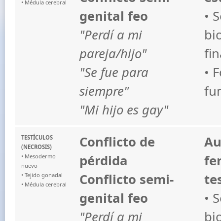
• Médula cerebral
genital feo
• 
"Perdí a mi
bi
pareja/hijo"
fin
"Se fue para
• 
siempre"
fu
"Mi hijo es gay"
Conflicto de
Au
TESTÍCULOS
(NECROSIS)
pérdida
fe
• Mesodermo
nuevo
Conflicto semi-
te
• Tejido gonadal
• Médula cerebral
genital feo
• 
"Perdí a mi
bi