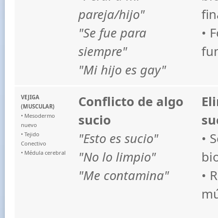
pareja/hijo"
fin
"Se fue para
• 
siempre"
fu
"Mi hijo es gay"
Conflicto de algo
El
VEJIGA
(MUSCULAR)
sucio
su
• Mesodermo
nuevo
"Esto es sucio"
• 
• Tejido
Conectivo
"No lo limpio"
bi
• Médula cerebral
"Me contamina"
• 
mú