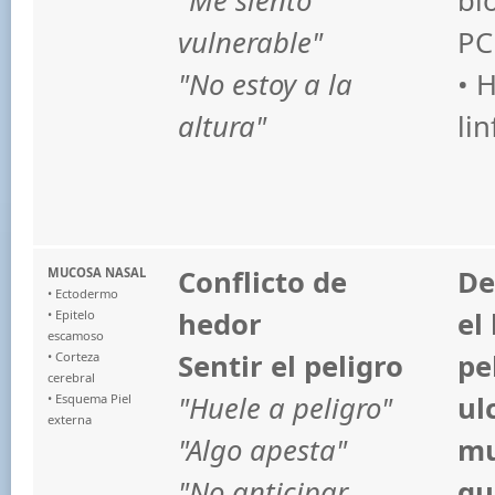
"Me siento
bi
vulnerable"
PC
"No estoy a la
• 
altura"
lin
Conflicto de
De
MUCOSA NASAL
• Ectodermo
hedor
el
• Epitelo
escamoso
Sentir el peligro
pe
• Corteza
cerebral
"Huele a peligro"
ul
• Esquema Piel
externa
"Algo apesta"
mu
"No anticipar
qu