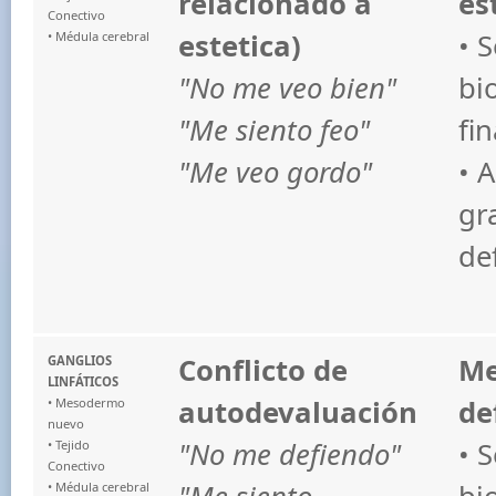
relacionado a
es
Conectivo
estetica)
• 
• Médula cerebral
"No me veo bien"
bi
"Me siento feo"
fin
"Me veo gordo"
• 
gr
de
Conflicto de
Me
GANGLIOS
LINFÁTICOS
autodevaluación
de
• Mesodermo
nuevo
"No me defiendo"
• 
• Tejido
Conectivo
• Médula cerebral