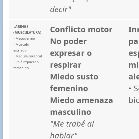
decir"
Conflicto motor
In
LARINGE
(MUSCULATURA
)
No poder
pa
• Mesodermo
• Musculo
expresar o
es
estriado
• Medula cerebral
respirar
mi
• Relé izquierdo
femenino
Miedo susto
al
femenino
• 
Miedo amenaza
bi
masculino
"Me trabé al
hablar"