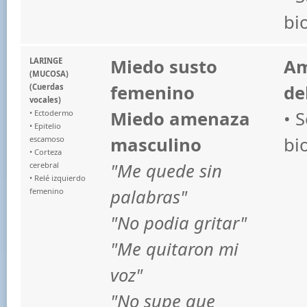
bi
Miedo susto
Am
LARINGE
(MUCOSA)
femenino
de
(Cuerdas
vocales)
Miedo amenaza
• 
• Ectodermo
• Epitelio
masculino
bi
escamoso
• Corteza
"Me quede sin
cerebral
• Relé izquierdo
palabras"
femenino
"No podia gritar"
"Me quitaron mi
voz"
"No supe que