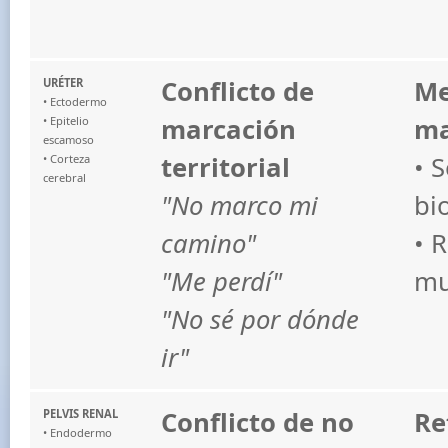
Conflicto de
Me
URÉTER
• Ectodermo
marcación
ma
• Epitelio
escamoso
territorial
• 
• Corteza
cerebral
"No marco mi
bi
camino"
• 
"Me perdí"
mu
"No sé por dónde
ir"
Conflicto de no
Re
PELVIS RENAL
• Endodermo