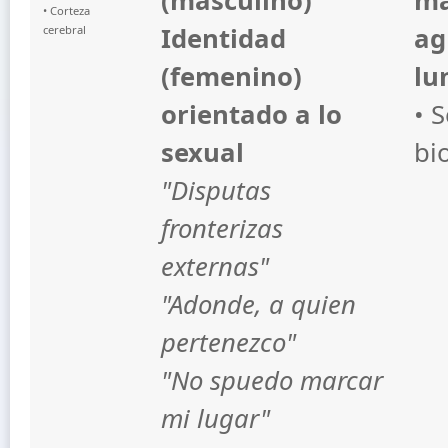
(masculino)
má
• Corteza
Identidad
ag
cerebral
(femenino)
lu
orientado a lo
• 
sexual
bi
"Disputas
fronterizas
externas"
"Adonde, a quien
pertenezco"
"No spuedo marcar
mi lugar"