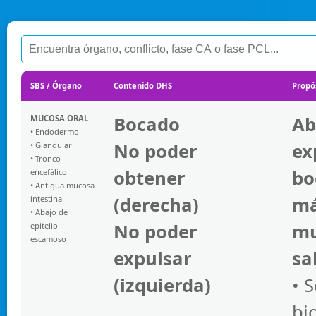
SBS / Órgano
Contenido DHS
Propós
Bocado
Ab
MUCOSA ORAL
• Endodermo
No poder
ex
• Glandular
• Tronco
obtener
bo
encefálico
• Antigua mucosa
(derecha)
m
intestinal
• Abajo de
No poder
mu
epitelio
escamoso
expulsar
sa
(izquierda)
• 
bi