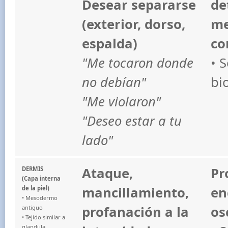
Desear separarse
de
(exterior, dorso,
me
espalda)
co
"Me tocaron donde
• 
no debían"
bi
"Me violaron"
"Deseo estar a tu
lado"
Ataque,
Pr
DERMIS
(Capa interna
mancillamiento,
en
de la piel)
• Mesodermo
profanación a la
os
antiguo
• Tejido similar a
glandula