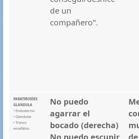
de un
compañero".
No puedo
Me
PARATIROIDES
GLANDULA
agarrar el
co
• Endodermo
• Glandular
bocado (derecha)
mu
• Tronco
encefálico
No puedo escupir
de