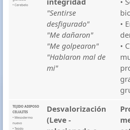
integridad
• 
• Cerebelo
"Sentirse
bi
desfigurado"
• 
"Me dañaron"
de
"Me golpearon"
• 
"Hablaron mal de
mu
mi"
pr
gr
gr
Desvalorización
Pr
TEJIDO ADIPOSO
CELULITIS
(Leve -
me
• Mesodermo
nuevo
• Tejido