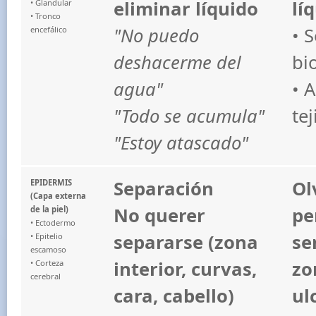
eliminar líquido
lí
• Glandular
• Tronco
"No puedo
• 
encefálico
deshacerme del
bi
agua"
• 
"Todo se acumula"
te
"Estoy atascado"
Separación
Ol
EPIDERMIS
(Capa externa
No querer
pe
de la piel)
• Ectodermo
separarse (zona
se
• Epitelio
escamoso
interior, curvas,
zo
• Corteza
cerebral
cara, cabello)
ul