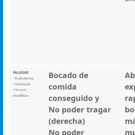
Bocado de
Ab
PALADAR
• Endodermo
comida
ex
• Glandular
• Tronco
conseguido y
ra
encefálico
No poder tragar
bo
(derecha)
m
No poder
mu