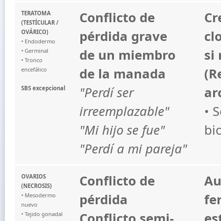
Conflicto de
Cr
TERATOMA
(TESTÍCULAR /
pérdida grave
cl
OVÁRICO)
• Endodermo
de un miembro
si
• Germinal
• Tronco
de la manada
(R
encefálico
"Perdí ser
ar
SBS excepcional
irreemplazable"
• 
"Mi hijo se fue"
bi
"Perdí a mi pareja"
Conflicto de
Au
OVARIOS
(NECROSIS)
pérdida
fe
• Mesodermo
nuevo
Conflicto semi-
es
• Tejido gonadal