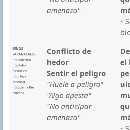
amenaza"
má
• 
bi
Conflicto de
De
SENOS
PARANASALES
hedor
el
• Ectodermo
• Epitelio
Sentir el peligro
pe
escamoso
• Corteza
"Huele a peligro"
ul
cerebral
• Esquema Piel
"Algo apesta"
mu
externa
"No anticipar
qu
amenaza"
má
• 