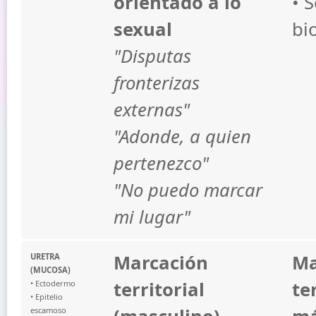
orientado a lo
• 
sexual
bi
"Disputas
fronterizas
externas"
"Adonde, a quien
pertenezco"
"No puedo marcar
mi lugar"
Marcación
Ma
URETRA
(MUCOSA)
territorial
te
• Ectodermo
• Epitelio
escamoso