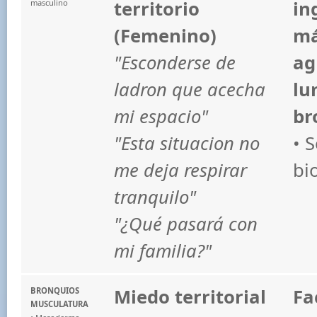
territorio
in
masculino
(Femenino)
má
"Esconderse de
ag
ladron que acecha
lu
mi espacio"
br
"Esta situacion no
• 
me deja respirar
bi
tranquilo"
"¿Qué pasará con
mi familia?"
Miedo territorial
Fa
BRONQUIOS
MUSCULATURA