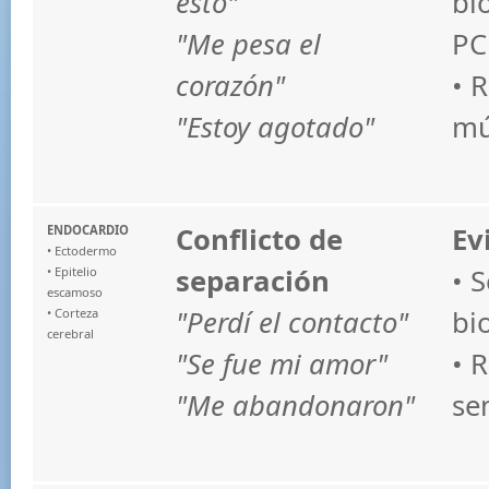
esto"
bi
"Me pesa el
PC
corazón"
• 
"Estoy agotado"
mú
Conflicto de
Ev
ENDOCARDIO
• Ectodermo
separación
• 
• Epitelio
escamoso
"Perdí el contacto"
bi
• Corteza
cerebral
"Se fue mi amor"
• 
"Me abandonaron"
se