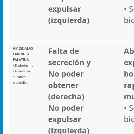
expulsar
• 
(izquierda)
bi
Falta de
Ab
AMÍGDALAS
FARINGEA
secreción y
ex
PALATINA
• Endodermo
No poder
bo
• Glandular
• Tronco
obtener
ra
encefálico
(derecha)
mu
No poder
• 
expulsar
bi
(izquierda)