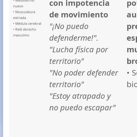
con impotencia
po
• Mesodermo
nuevo
de movimiento
au
• Musculatura
estriada
"¡No puedo
pr
• Médula cerebral
• Relé derecho
defenderme!".
es
masculino
"Lucha física por
mu
territorio"
br
"No poder defender
• 
territorio"
bi
"Estoy atrapado y
no puedo escapar"