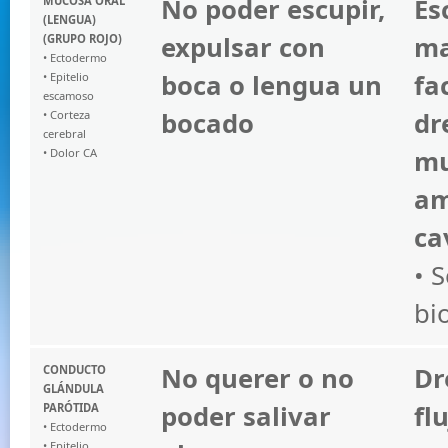
No poder escupir,
Es
MUCOSA ORAL
(LENGUA)
expulsar con
ma
(GRUPO ROJO)
• Ectodermo
boca o lengua un
fa
• Epitelio
escamoso
bocado
dr
• Corteza
cerebral
mu
• Dolor CA
am
ca
• 
bi
No querer o no
Dr
CONDUCTO
GLÁNDULA
poder salivar
fl
PARÓTIDA
• Ectodermo
• Epitelio