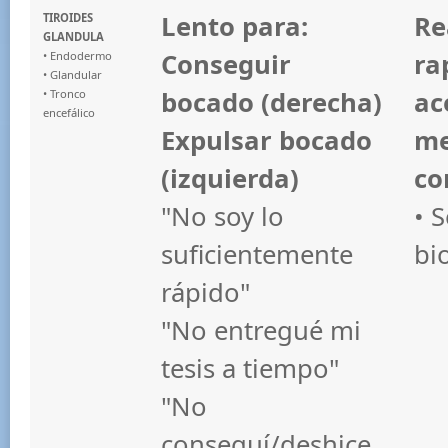
Lento para:
Re
TIROIDES
GLANDULA
Conseguir
ra
• Endodermo
• Glandular
bocado (derecha)
ac
• Tronco
encefálico
Expulsar bocado
me
(izquierda)
co
"No soy lo
• 
suficientemente
bi
rápido"
"No entregué mi
tesis a tiempo"
"No
conseguí/deshice